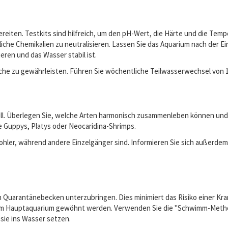
reiten. Testkits sind hilfreich, um den pH-Wert, die Härte und die Tem
iche Chemikalien zu neutralisieren. Lassen Sie das Aquarium nach der E
ren und das Wasser stabil ist.
ische zu gewährleisten. Führen Sie wöchentliche Teilwasserwechsel von
in will. Überlegen Sie, welche Arten harmonisch zusammenleben können 
e Guppys, Platys oder Neocaridina-Shrimps.
wohler, während andere Einzelgänger sind. Informieren Sie sich außerd
inem Quarantänebecken unterzubringen. Dies minimiert das Risiko einer 
im Hauptaquarium gewöhnt werden. Verwenden Sie die "Schwimm-Methode"
sie ins Wasser setzen.