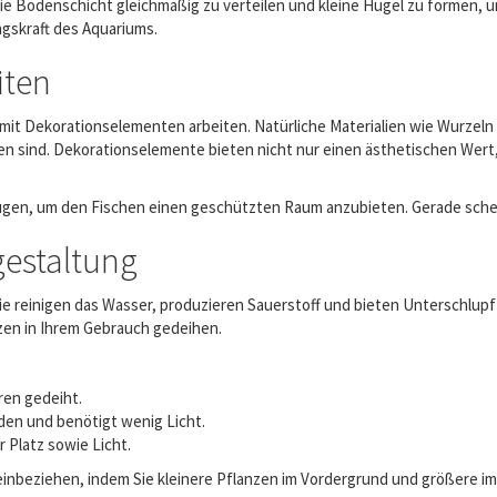
die Bodenschicht gleichmäßig zu verteilen und kleine Hügel zu formen, um
ngskraft des Aquariums.
iten
it Dekorationselementen arbeiten. Natürliche Materialien wie Wurzeln 
en sind. Dekorationselemente bieten nicht nur einen ästhetischen Wert
ügen, um den Fischen einen geschützten Raum anzubieten. Gerade sche
estaltung
 reinigen das Wasser, produzieren Sauerstoff und bieten Unterschlupf fü
zen in Ihrem Gebrauch gedeihen.
ren gedeiht.
den und benötigt wenig Licht.
 Platz sowie Licht.
nbeziehen, indem Sie kleinere Pflanzen im Vordergrund und größere im H